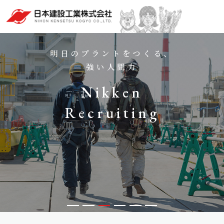
明⽇のプラントをつくる、
強い⼈間⼒
Nikken
Recruiting