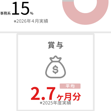
21
事務系
%
3.9
ヶ月分