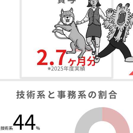
3.9
ヶ月分
436
名
64
技術系
%