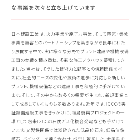
な事業を次々と立ち上げています
日本建設工業は、火力事業や原子力事業、そして電気・機械
事業を顧客とのパートナーシップを築きながら長年にわた
り展開する中で、実に様々な分野でプラント建設や機械設備
工事の実績を積み重ね、多彩な施工ノウハウを蓄積してき
ました。当社は、そうした技術力と顧客との信頼関係をベー
スに、社会的ニーズの変化や技術の進歩に対応した新しい
プラント、機械設備などの建設工事を積極的に手がけてい
ます。そして、その中から数多くの需要が生まれ、新規事業と
して成長していくものも多数あります。近年では、IGCCの実
証設備建設工事をきっかけに、福島復興プロジェクトの一
環として勿来IGCCの石炭ガス化複合発電なども手がけて
います。又製鉄関係では粉砕された低品位石炭、低品位鉄
鉱石、バインダーを練り合わせ、成型し乾留した、金属鉄を