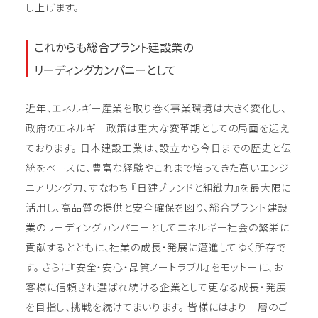
し上げます。
これからも総合プラント建設業の
リーディングカンパニーとして
近年、エネルギー産業を取り巻く事業環境は大きく変化し、
政府のエネルギー政策は重大な変革期としての局面を迎え
ております。 日本建設工業は、設立から今日までの歴史と伝
統をベースに、豊富な経験やこれまで培ってきた高いエンジ
ニアリング力、すなわち 『日建ブランドと組織力』を最大限に
活用し、高品質の提供と安全確保を図り、総合プラント建設
業のリーディングカンパニーとしてエネルギー社会の繁栄に
貢献するとともに、社業の成長・発展に邁進してゆく所存で
す。 さらに『安全・安心・品質ノートラブル』をモットーに、お
客様に信頼され選ばれ続ける企業として更なる成長・発展
を目指し、挑戦を続けてまいります。 皆様にはより一層のご