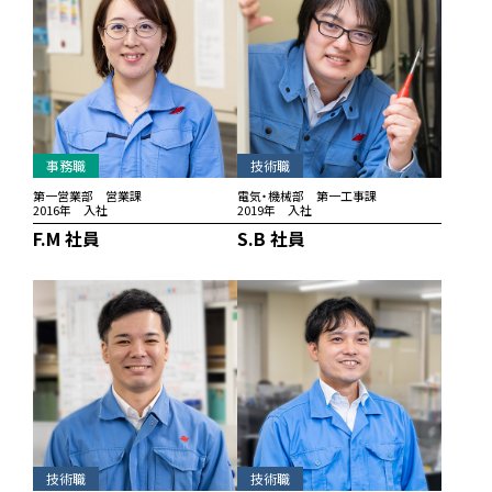
事務職
技術職
第一営業部 営業課
電気・機械部 第一工事課
2016年 入社
2019年 入社
F.M 社員
S.B 社員
技術職
技術職