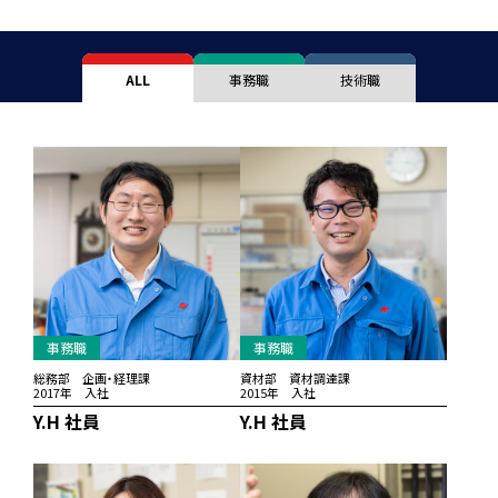
ALL
事務職
技術職
事務職
事務職
総務部 企画・経理課
資材部 資材調達課
2017年 入社
2015年 入社
Y.H 社員
Y.H 社員